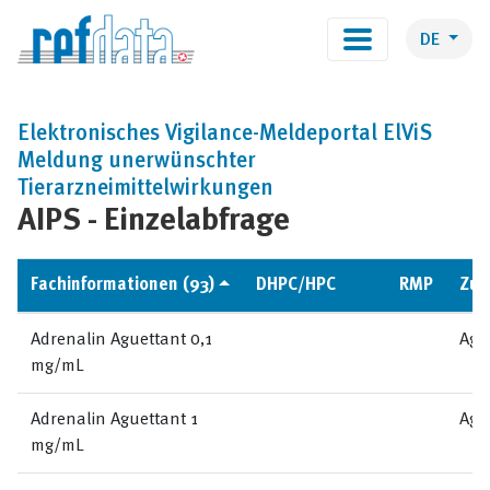
DE
Elektronisches Vigilance-Meldeportal ElViS
Meldung unerwünschter
Tierarzneimittelwirkungen
AIPS - Einzelabfrage
Fachinformationen (93)
DHPC/HPC
RMP
Zul
Adrenalin Aguettant 0,1
Agu
mg/mL
Adrenalin Aguettant 1
Agu
mg/mL