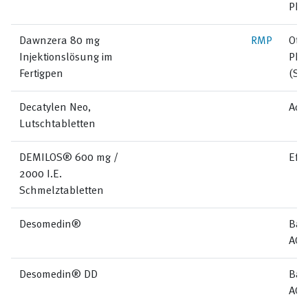
Pha
Dawnzera 80 mg
RMP
Ots
Injektionslösung im
Pha
Fertigpen
(Sw
Decatylen Neo,
Aci
Lutschtabletten
DEMILOS® 600 mg /
Effi
2000 I.E.
Schmelztabletten
Desomedin®
Bau
AG
Desomedin® DD
Bau
AG