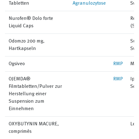
Tabletten
Agranulozytose
Swi
Nurofen® Dolo forte
Reck
Liquid Caps
(Sw
Odomzo 200 mg,
Sun
Hartkapseln
Swi
Ogsiveo
RMP
Mer
OJEMDA®
RMP
Ips
Filmtabletten/Pulver zur
Sch
Herstellung einer
Suspension zum
Einnehmen
OXYBUTYNIN MACURE,
Lem
comprimés