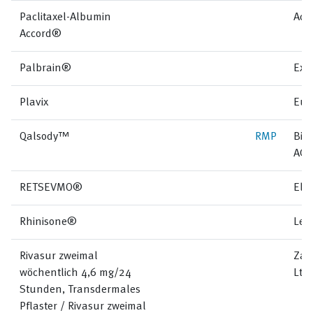
Paclitaxel-Albumin
Acc
Accord®
Palbrain®
Exel
Plavix
Eur
Qalsody™
RMP
Bio
AG
RETSEVMO®
Eli 
Rhinisone®
Lem
Rivasur zweimal
Zam
wöchentlich 4,6 mg/24
Ltd
Stunden, Transdermales
Pflaster / Rivasur zweimal