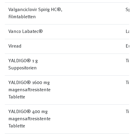
Valganciclovir Spirig HC®,
Spi
Filmtabletten
Vanco Labatec®
Lab
Viread
Eur
YALDIGO® 1 g
Til
Suppositorien
YALDIGO® 1600 mg
Til
magensaftresistente
Tablette
YALDIGO® 400 mg
Til
magensaftresistente
Tablette