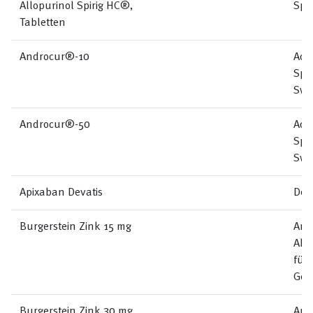
Allopurinol Spirig HC®,
Spi
Tabletten
Androcur®-10
Adv
Spe
Swi
Androcur®-50
Adv
Spe
Swi
Apixaban Devatis
Dev
Burgerstein Zink 15 mg
Anti
Akt
für
Ges
Burgerstein Zink 30 mg
Anti