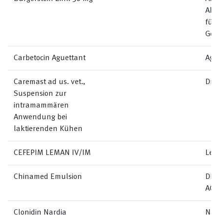
Akt
für
Ges
Carbetocin Aguettant
Agu
Caremast ad us. vet.,
Dr.
Suspension zur
intramammären
Anwendung bei
laktierenden Kühen
CEFEPIM LEMAN IV/IM
Lem
Chinamed Emulsion
DR.
AG
Clonidin Nardia
Nar