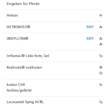
Eingeben für Pferde
Helixor
Hel
HETRONIFLY®
RMP
Acc
IMDYLLTRA®
RMP
Amg
AG
Inflamac® Lotio forte, Gel
Spi
Keytruda® subkutan
MSD
Doh
kodan CHX
Sch
farblos/gefärbt
Lacosamid Spirig HC®,
Spi