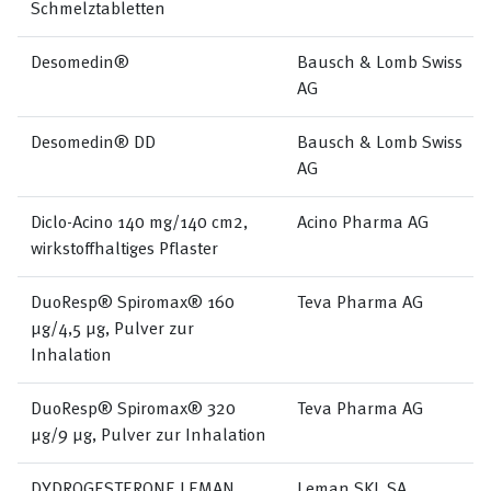
Schmelztabletten
Desomedin®
Bausch & Lomb Swiss
AG
Desomedin® DD
Bausch & Lomb Swiss
AG
Diclo-Acino 140 mg/140 cm2,
Acino Pharma AG
wirkstoffhaltiges Pflaster
DuoResp® Spiromax® 160
Teva Pharma AG
µg/4,5 µg, Pulver zur
Inhalation
DuoResp® Spiromax® 320
Teva Pharma AG
µg/9 µg, Pulver zur Inhalation
DYDROGESTERONE LEMAN
Leman SKL SA