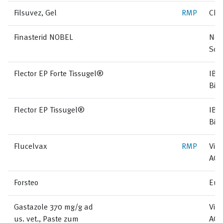
Filsuvez, Gel
RMP
Chie
Finasterid NOBEL
Nob
Sch
Flector EP Forte Tissugel®
IBSA
Bio
Flector EP Tissugel®
IBSA
Bio
Flucelvax
RMP
Vifo
AG
Forsteo
Eur
Gastazole 370 mg/g ad
Vir
us. vet., Paste zum
AG