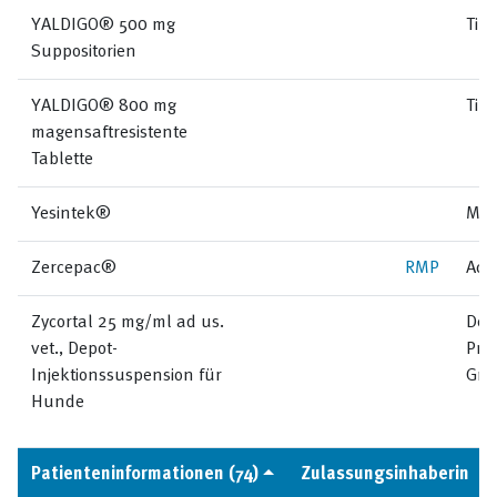
YALDIGO® 500 mg
Til
Suppositorien
YALDIGO® 800 mg
Til
magensaftresistente
Tablette
Yesintek®
Med
Zercepac®
RMP
Acc
Zycortal 25 mg/ml ad us.
Dec
vet., Depot-
Pro
Injektionssuspension für
Gm
Hunde
Patienteninformationen (74)
Zulassungsinhaberin