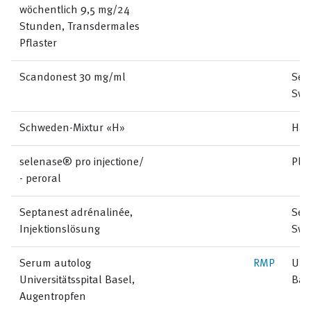
wöchentlich 9,5 mg/24
Stunden, Transdermales
Pflaster
Scandonest 30 mg/ml
Sep
Swi
Schweden-Mixtur «H»
Hän
selenase® pro injectione/
Pla
- peroral
Septanest adrénalinée,
Sep
Injektionslösung
Swi
Serum autolog
RMP
Univ
Universitätsspital Basel,
Bas
Augentropfen