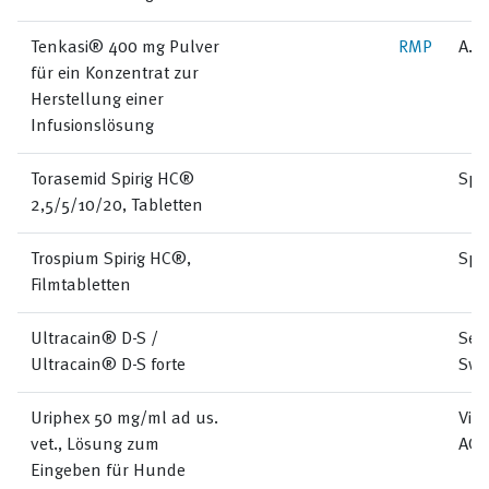
Tenkasi® 400 mg Pulver
RMP
A. 
für ein Konzentrat zur
Herstellung einer
Infusionslösung
Torasemid Spirig HC®
Spi
2,5/5/10/20, Tabletten
Trospium Spirig HC®,
Spi
Filmtabletten
Ultracain® D-S /
Sep
Ultracain® D-S forte
Swi
Uriphex 50 mg/ml ad us.
Vir
vet., Lösung zum
AG
Eingeben für Hunde