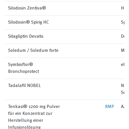
Silodosin Zentiva®
Hel
Silodosin® Spirig HC
Spi
Sitagliptin Devatis
Dev
Soledum / Soledum forte
Mel
Symbioflor®
ebi
Bronchoprotect
Tadalafil NOBEL
Nob
Sch
Tenkasi® 1200 mg Pulver
RMP
A. 
für ein Konzentrat zur
Herstellung einer
Infusionslösung