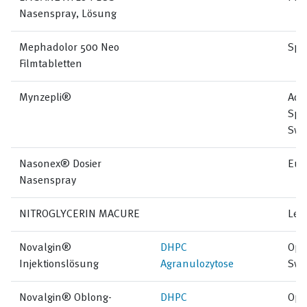
Nasenspray, Lösung
Mephadolor 500 Neo
Spi
Filmtabletten
Mynzepli®
Adv
Spe
Swi
Nasonex® Dosier
Eur
Nasenspray
NITROGLYCERIN MACURE
Lem
Novalgin®
DHPC
Ope
Injektionslösung
Agranulozytose
Swi
Novalgin® Oblong-
DHPC
Ope