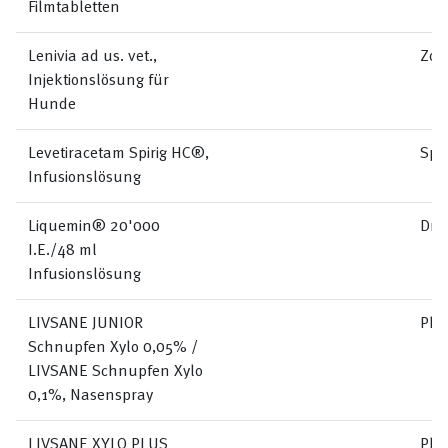
Filmtabletten
Lenivia ad us. vet.,
Zoe
Injektionslösung für
Hunde
Levetiracetam Spirig HC®,
Spi
Infusionslösung
Liquemin® 20'000
Dro
I.E./48 ml
Infusionslösung
LIVSANE JUNIOR
Pha
Schnupfen Xylo 0,05% /
LIVSANE Schnupfen Xylo
0,1%, Nasenspray
LIVSANE XYLO PLUS
Pha