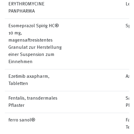
ERYTHROMYCINE
Lem
PANPHARMA
Esomeprazol Spirig HC®
Spi
10 mg,
magensaftresistentes
Granulat zur Herstellung
einer Suspension zum
Einnehmen
Ezetimib axapharm,
Axa
Tabletten
Fentalis, transdermales
San
Pflaster
Pha
ferro sanol®
Far
Teo