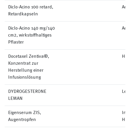
Diclo-Acino 100 retard,
Aci
Retardkapseln
Diclo-Acino 140 mg/140
Aci
cm2, wirkstoffhaltiges
Pflaster
Docetaxel Zentiva®,
Hel
Konzentrat zur
Herstellung einer
Infusionslösung
DYDROGESTERONE
Lem
LEMAN
Eigenserum ZIS,
Inst
Augentropfen
Hôp